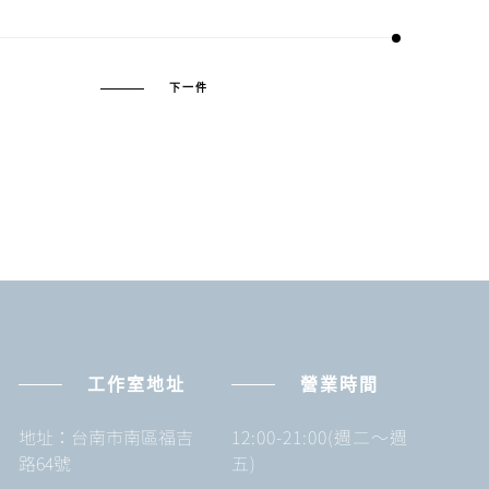
下一件
工作室地址
營業時間
地址：台南市南區福吉
12:00-21:00(週二～週
路64號
五)