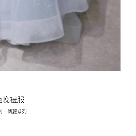
色晚禮服
列、俏麗系列