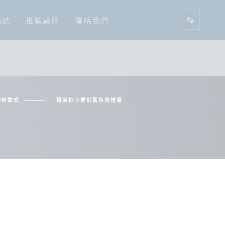
囍誌
推薦廠商
聯絡我們
婚紗款式
甜美桃心夢幻藍色晚禮服