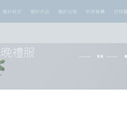
婚紗款式
婚紗作品
婚紗出租
好評推薦
范特
色晚禮服
首頁