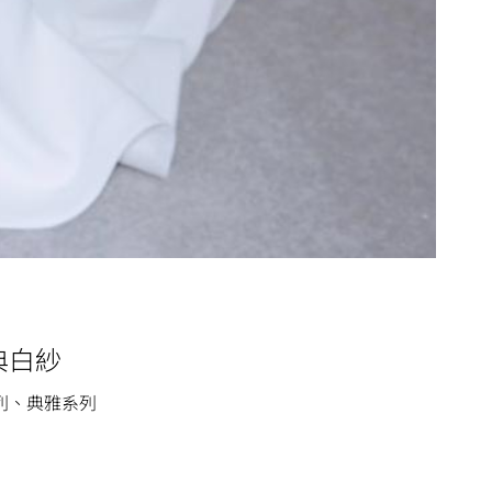
典白紗
列、典雅系列