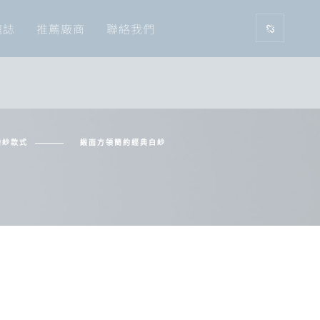
囍誌
推薦廠商
聯絡我們
婚紗款式
緞面方領簡約經典白紗