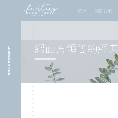
首頁
關於我們
緞面方領簡約經
緞面方領簡約經典白紗