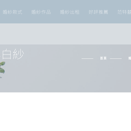
婚紗款式
婚紗作品
婚紗出租
好評推薦
范特
典白紗
首頁