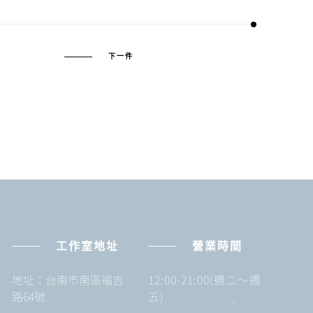
下一件
工作室地址
營業時間
地址：台南市南區福吉
12:00-21:00(週二～週
路64號
五)