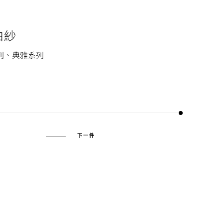
白紗
列、典雅系列
下一件