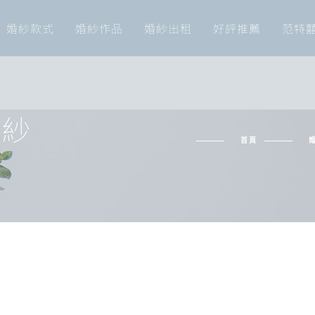
婚紗款式
婚紗作品
婚紗出租
好評推薦
范特
白紗
首頁