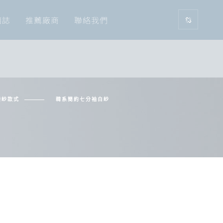
囍誌
推薦廠商
聯絡我們
婚紗款式
韓系簡約七分袖白紗