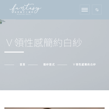
Ｖ領性感簡約白紗
首頁
婚紗款式
Ｖ領性感簡約白紗