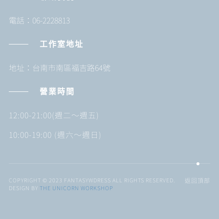
電話：06-2228813
工作室地址
地址：台南市南區福吉路64號
營業時間
12:00-21:00(週二～週五)
10:00-19:00 (週六～週日)
COPYRIGHT © 2023 FANTASYWDRESS ALL RIGHTS RESERVED.
返回頂部
DESIGN BY
THE UNICORN WORKSHOP