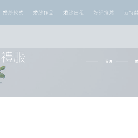
婚紗款式
婚紗作品
婚紗出租
好評推薦
范特
晚禮服
首頁