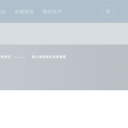
囍誌
推薦廠商
聯絡我們
婚紗款式
桃心領魚尾紅色晚禮服