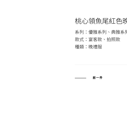
桃心領魚尾紅色
系列：優雅系列、典雅系
款式：宴客款、拍照款
種類：晚禮服
前一件