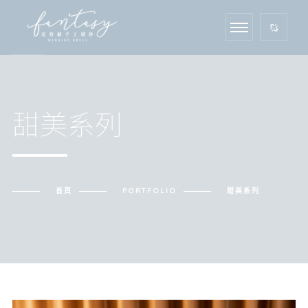
甜美系列
首頁
PORTFOLIO
甜美系列