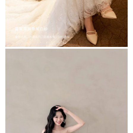
雲絮露肩魚尾白紗
優雅系列 / 性感系列 / 甜美系列 / 白紗禮服