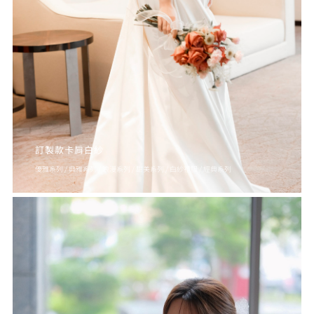
訂製款卡肩白紗
優雅系列 / 典雅系列 / 浪漫系列 / 甜美系列 / 白紗禮服 / 經典系列