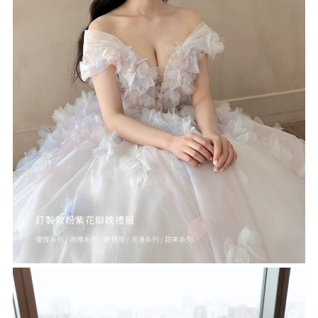
訂製款粉紫花瓣晚禮服
優雅系列 / 典雅系列 / 晚禮服 / 浪漫系列 / 甜美系列