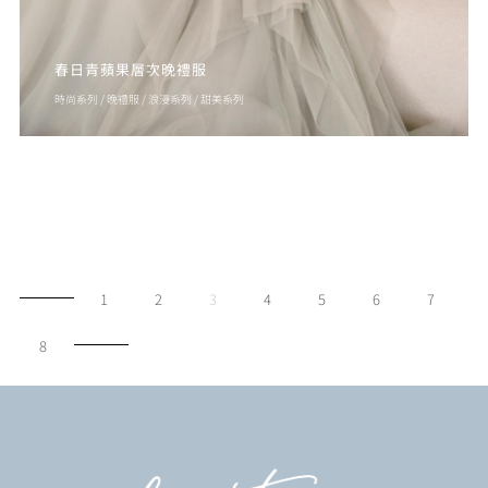
春日青蘋果層次晚禮服
時尚系列 / 晚禮服 / 浪漫系列 / 甜美系列
1
2
3
4
5
6
7
8