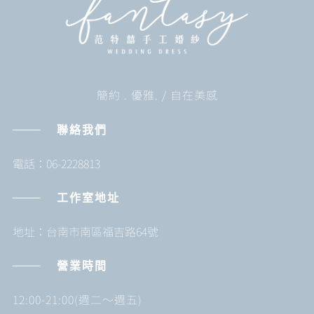
簡約 . 優雅. / 自在美感
聯絡我們
電話：06-2228813
工作室地址
地址：台南市南區福吉路64號
營業時間
12:00-21:00(週二～週五)