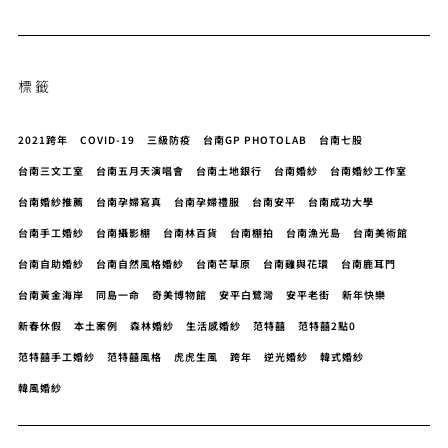
標籤
2021跨年
COVID-19
三級防疫
台南GP PHOTOLAB
台南七股
台南三文工室
台南五月天演唱會
台南土地銀行
台南婚紗
台南婚紗工作室
台南婚紗推薦
台南孕婦寫真
台南孕婦禮服
台南安平
台南成功大學
台南手工婚紗
台南攝影棚
台南林百貨
台南棚拍
台南漁光島
台南美術館
台南自助婚紗
台南自然風格婚紗
台南芒草原
台南雞與花環
台南鹿耳門
台南黃金海岸
同島一命
奇美博物館
安平白鷺灣
安平老街
新年快樂
新春休假
本土案例
森林婚紗
生活感婚紗
范特囍
范特囍2點0
范特囍手工婚紗
范特囍風格
虎虎生風
跨年
逆光婚紗
韓式婚紗
韓風婚紗