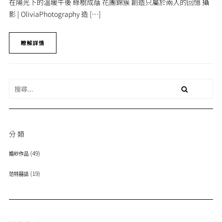
在陽光下的溫暖午後 綠樹成蔭 花團錦簇 創造只屬於兩人的回憶 攝
影 | OliviaPhotography 造 […]
瞭解詳情
分類
(49)
婚紗作品
(19)
范特囍誌