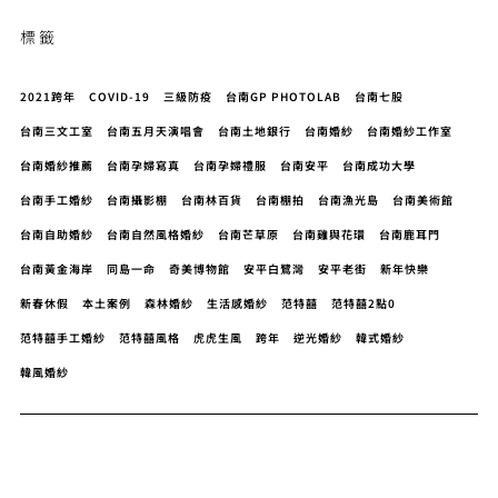
標籤
2021跨年
COVID-19
三級防疫
台南GP PHOTOLAB
台南七股
台南三文工室
台南五月天演唱會
台南土地銀行
台南婚紗
台南婚紗工作室
台南婚紗推薦
台南孕婦寫真
台南孕婦禮服
台南安平
台南成功大學
台南手工婚紗
台南攝影棚
台南林百貨
台南棚拍
台南漁光島
台南美術館
台南自助婚紗
台南自然風格婚紗
台南芒草原
台南雞與花環
台南鹿耳門
台南黃金海岸
同島一命
奇美博物館
安平白鷺灣
安平老街
新年快樂
新春休假
本土案例
森林婚紗
生活感婚紗
范特囍
范特囍2點0
范特囍手工婚紗
范特囍風格
虎虎生風
跨年
逆光婚紗
韓式婚紗
韓風婚紗