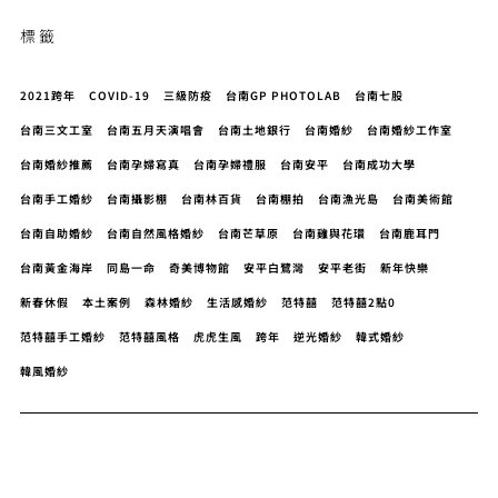
標籤
2021跨年
COVID-19
三級防疫
台南GP PHOTOLAB
台南七股
台南三文工室
台南五月天演唱會
台南土地銀行
台南婚紗
台南婚紗工作室
台南婚紗推薦
台南孕婦寫真
台南孕婦禮服
台南安平
台南成功大學
台南手工婚紗
台南攝影棚
台南林百貨
台南棚拍
台南漁光島
台南美術館
台南自助婚紗
台南自然風格婚紗
台南芒草原
台南雞與花環
台南鹿耳門
台南黃金海岸
同島一命
奇美博物館
安平白鷺灣
安平老街
新年快樂
新春休假
本土案例
森林婚紗
生活感婚紗
范特囍
范特囍2點0
范特囍手工婚紗
范特囍風格
虎虎生風
跨年
逆光婚紗
韓式婚紗
韓風婚紗