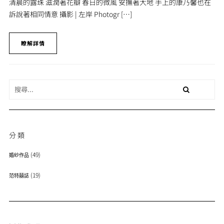
清晨的露珠 滋潤著花瓣 春日的微風 安撫著大地 手上的康乃馨也在
訴說著相同情意 攝影 | 左岸 Photogr […]
瞭解詳情
分類
(49)
婚紗作品
(19)
范特囍誌