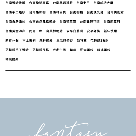
台南婚紗推薦
台南孕婦寫真
台南孕婦禮服
台南安平
台南成功大學
台南手工婚紗
台南攝影棚
台南林百貨
台南棚拍
台南漁光島
台南美術館
台南自助婚紗
台南自然風格婚紗
台南芒草原
台南雞與花環
台南鹿耳門
台南黃金海岸
同島一命
奇美博物館
安平白鷺灣
安平老街
新年快樂
新春休假
本土案例
森林婚紗
生活感婚紗
范特囍
范特囍2點0
范特囍手工婚紗
范特囍風格
虎虎生風
跨年
逆光婚紗
韓式婚紗
韓風婚紗