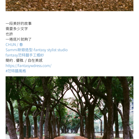
一段美好的故事
需要多少文字
也許
一捲底片就夠了
CHUN / 春
Sammi新娘造型-fantasy stylist studio
fantasy范特囍手工婚紗
簡約 . 優雅. / 自在美感
https://fantasywdress.com/
#范特囍風格