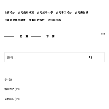
台南婚紗
台南婚紗推薦
台南成功大學
台南手工婚紗
台南攝影棚
台南東豐路木棉道
台南自助婚紗
范特囍風格
前一篇
下一篇
分類
(49)
婚紗作品
(19)
范特囍誌