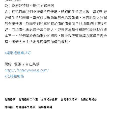
Ｑ：為何范特囍不提供全館任選
Ａ：在范特囍我們不提供全館任選，賠錢的生意沒人做，這絕對是
經營生意的鐵律。當然可以很簡單的先抬高報價，再告訴新人所謂
的全館任選，然而穿到的真的有加價的價值嗎？非加價絕非禮服不
好，而加價也未必適合每位新人，只是因為每件禮服的設計製作成
本不一。我們基於自助婚紗的初衷，因此我們堅持讓方案價目表合
理，讓新人自主決定是否需要加價的權利。
#
讓婚禮產業共好
簡約 . 優雅. / 自在美感
https://fantasywdress.com/
#
范特囍風格
台南婚紗
台南婚紗工作室
台南婚紗推薦
台南手工婚紗
台南自助婚紗
范特囍
范特囍手工婚紗
范特囍風格