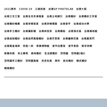
2021跨年
COVID-19
三級防疫
台南GP PHOTOLAB
台南七股
台南三文工室
台南五月天演唱會
台南土地銀行
台南婚紗
台南婚紗工作室
台南婚紗推薦
台南孕婦寫真
台南孕婦禮服
台南安平
台南成功大學
台南手工婚紗
台南攝影棚
台南林百貨
台南棚拍
台南漁光島
台南美術館
台南自助婚紗
台南自然風格婚紗
台南芒草原
台南雞與花環
台南鹿耳門
台南黃金海岸
同島一命
奇美博物館
安平白鷺灣
安平老街
新年快樂
新春休假
本土案例
森林婚紗
生活感婚紗
范特囍
范特囍2點0
范特囍手工婚紗
范特囍風格
虎虎生風
跨年
逆光婚紗
韓式婚紗
韓風婚紗