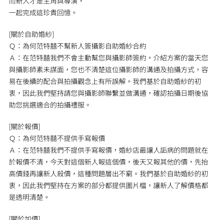
而新人才是主角與導演，
一起完成這珍貴回憶。
[關於自助婚紗]
Ｑ：為何范特囍不幫新人簽攝影自助婚紗合約
Ａ：在范特囍我們不會主動幫您與攝影師簽約，介紹方案的當天您
與攝影師素未謀面，您也不清楚這位攝影師的溝通及拍攝方式，容
易在後續的配合與拍攝觀念上有所誤解。我們基於自助婚紗的初
衷，因此我們堅持請您與攝影師聯繫並做溝通，確認拍攝日期後協
助您挑選適合的拍攝禮服。
[關於報價]
Ｑ：為何范特囍不提供手寫報價
Ａ：在范特囍我們不提供手寫報價，婚紗店最讓人詬病的問題就在
於報價不清，今天對這個新人報這個價，後天又報其他的價，先抬
高價錢再讓新人殺價，這種問題層出不窮。我們基於自助婚紗的初
衷，因此我們堅持在方案的部分都提供圖片檔，讓新人了解價格都
是透明清楚。
[關於加價]