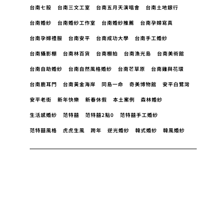
台南七股
台南三文工室
台南五月天演唱會
台南土地銀行
台南婚紗
台南婚紗工作室
台南婚紗推薦
台南孕婦寫真
台南孕婦禮服
台南安平
台南成功大學
台南手工婚紗
台南攝影棚
台南林百貨
台南棚拍
台南漁光島
台南美術館
台南自助婚紗
台南自然風格婚紗
台南芒草原
台南雞與花環
台南鹿耳門
台南黃金海岸
同島一命
奇美博物館
安平白鷺灣
安平老街
新年快樂
新春休假
本土案例
森林婚紗
生活感婚紗
范特囍
范特囍2點0
范特囍手工婚紗
范特囍風格
虎虎生風
跨年
逆光婚紗
韓式婚紗
韓風婚紗