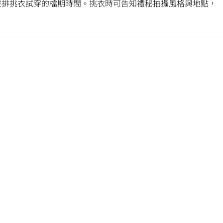
安排挑衣試穿的檔期時間。挑衣時可告知禮秘拍攝風格與地點，