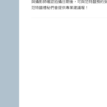
與攝影師確認拍攝日期後，可與范特囍預約
范特囍禮秘們會提供專業建議喔！