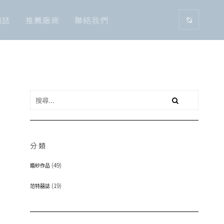
囍誌
推薦廠商
聯絡我們
分類
(49)
婚紗作品
(19)
范特囍誌