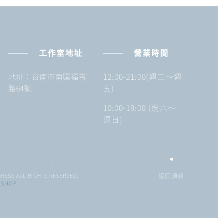
工作室地址
營業時間
地址：台南市南區福吉
12:00-21:00(週二～週
路64號
五)
10:00-19:00 (週六～
週日)
RESS ALL RIGHTS RESERVED.
返回頂部
KSHOP